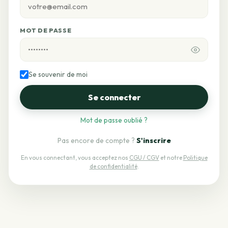
MOT DE PASSE
Se souvenir de moi
Se connecter
Mot de passe oublié ?
Pas encore de compte ?
S'inscrire
En vous connectant, vous acceptez nos
CGU / CGV
et notre
Politique
de confidentialité
.