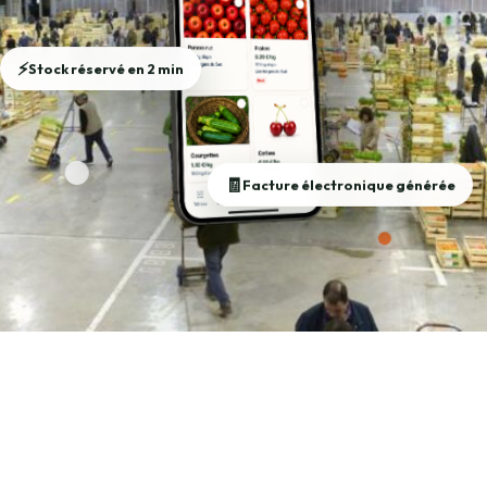
⚡
Stock réservé en 2 min
🧾
Facture électronique générée