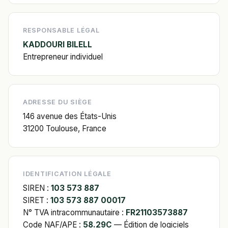
RESPONSABLE LÉGAL
KADDOURI BILELL
Entrepreneur individuel
ADRESSE DU SIÈGE
146 avenue des États-Unis
31200 Toulouse, France
IDENTIFICATION LÉGALE
SIREN :
103 573 887
SIRET :
103 573 887 00017
N° TVA intracommunautaire :
FR21103573887
Code NAF/APE :
58.29C
— Édition de logiciels