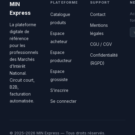
PLATEFORME
SUPPORT
N
MIN
Express
Ac
Catalogue
Contact
fo
produits
La plateforme
Mentions
digitale de
Espace
légales
référence
acheteur
CGU / CGV
pour les
professionnels
Espace
Confidentialité
des Marchés
producteur
(RGPD)
d'Intérêt
Espace
National.
grossiste
Circuit court,
B2B,
S'inscrire
facturation
automatisée.
Se connecter
© 2025–2026 MIN Express — Tous droits réservés.